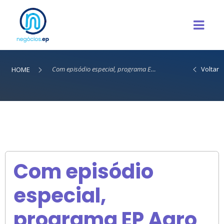
Com episódio especial, programa EP Agro completa 2 anos de histórias e inovação na tela da EPTV
Voltar
HOME
Com episódio
especial,
programa EP Agro