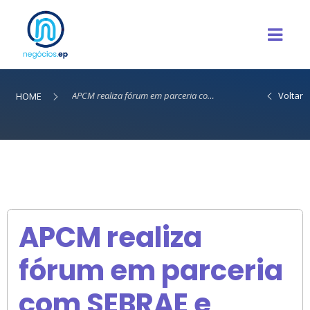
APCM realiza fórum em parceria com SEBRAE e ACIRP
Voltar
HOME
APCM realiza
fórum em parceria
com SEBRAE e