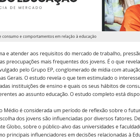
 de consumo e comportamentos em relação à educação
a e atender aos requisitos do mercado de trabalho, pressão
as preocupações mais frequentes dos jovens. É o que revela
ivulgado pelo Grupo EP, conglomerado de mídia com atuação
nas Gerais. O estudo revela o que tem estimulado o interess
adas instituições de ensino e quais os seus hábitos de con
rentes ao assunto educação. O estudo completo está dispo
o Médio é considerada um período de reflexão sobre o futur
colha dos jovens são influenciadas por diversos fatores. D
e Globo, sobre o público-alvo das universidades e faculdades
o principais influenciadores em decisões relacionadas à Ed